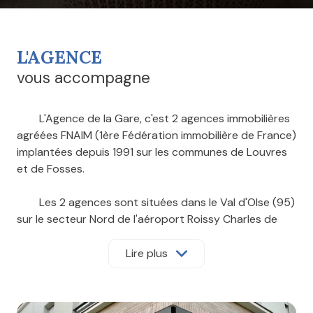
L'AGENCE
vous accompagne
L'Agence de la Gare, c'est 2 agences immobilières
agréées FNAIM (1ère Fédération immobilière de France)
implantées depuis 1991 sur les communes de Louvres
et de Fosses.
Les 2 agences sont situées dans le Val d'OIse (95)
sur le secteur Nord de l'aéroport Roissy Charles de
Gaulle.
Lire plus
Vous cherchez à acheter, à vendre ou encore à
louer dans le Val d'Oise (95), la Seine et Marne (77) et
l'Oise (60) ? Nos agences répondent à vos demandes