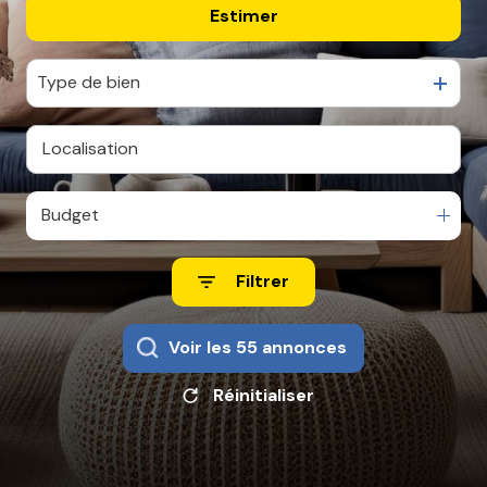
Estimer
De l'ancien
CONTACT
De l'immo pro
Type de bien
Budget
Filtrer
Voir les
55
annonces
Réinitialiser