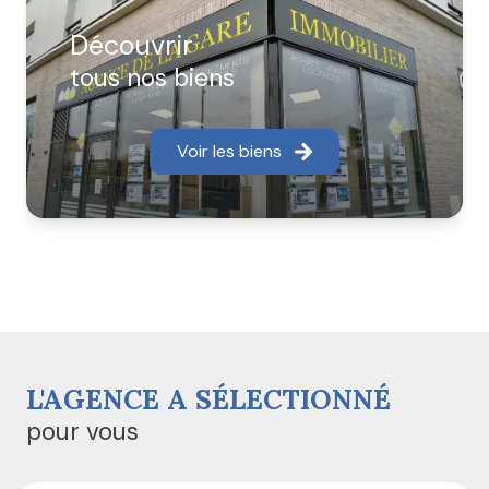
les plus précises et vous font profiter de leur
expérience afin de vous apporter la réactivité qu'il se
Découvrir
doit.
tous nos biens
Nos agences interviennent sur les communes de
Louvres, Puiseux en France, Marly la Ville, Fosses,
Voir les biens
Survilliers, Vémars, Villeron, Saint Witz, Fontenay en
Parisis, Mareil en France, Bellefontaine,Moussy le Neuf,
Moussy le Vieux, La Chapelle en Serval, Orry la Ville,
Plailly, Mortefontaine.
Nous commercialisons également des
programmes immobiliers neufs.
L'AGENCE A SÉLECTIONNÉ
pour vous