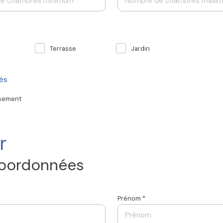
Terrasse
Jardin
tés
ssement
r
coordonnées
Prénom *