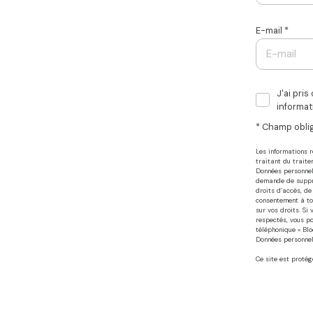
E-mail *
J'ai pri
informat
* Champ obli
Les informations 
traitant du traite
Données personnell
demande de suppres
droits d’accès, de
consentement à to
sur vos droits. Si
respectés, vous p
téléphonique « Bloc
Données personnell
Ce site est proté