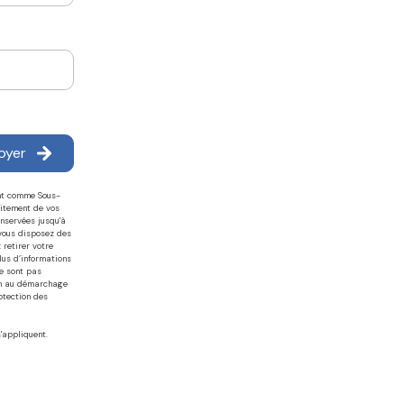
oyer
ant comme Sous-
aitement de vos
onservées jusqu'à
 vous disposez des
 retirer votre
us d’informations
ne sont pas
ion au démarchage
otection des
'appliquent.