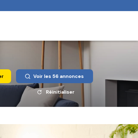
er
Voir les
56
annonces
Réinitialiser