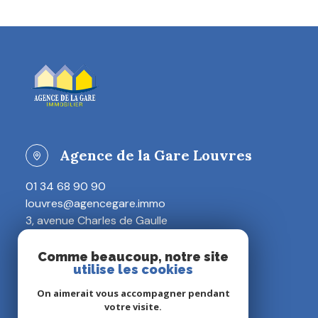
Agence de la Gare Louvres
01 34 68 90 90
louvres@agencegare.immo
3, avenue Charles de Gaulle
95380 Louvres
Comme beaucoup, notre site
utilise les cookies
Restons connectés
On aimerait vous accompagner pendant
votre visite.