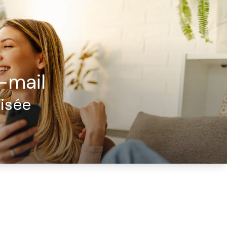
-mail
isée