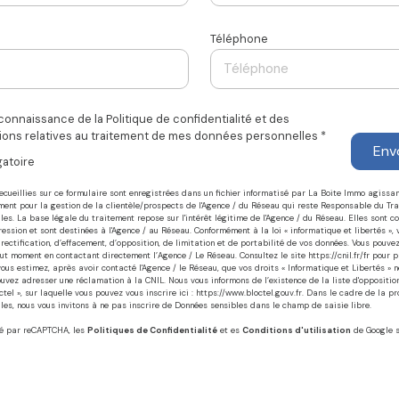
Téléphone
s connaissance de la Politique de confidentialité et des
ions relatives au traitement de mes données personnelles *
Env
gatoire
recueillies sur ce formulaire sont enregistrées dans un fichier informatisé par La Boite Immo agiss
ment pour la gestion de la clientèle/prospects de l'Agence / du Réseau qui reste Responsable du Tr
es. La base légale du traitement repose sur l'intérêt légitime de l'Agence / du Réseau. Elles sont c
sion et sont destinées à l'Agence / au Réseau. Conformément à la loi « informatique et libertés »,
 rectification, d’effacement, d’opposition, de limitation et de portabilité de vos données. Vous pouvez
ut moment en contactant directement l’Agence / Le Réseau. Consultez le site
https://cnil.fr/fr
pour pl
 vous estimez, après avoir contacté l'Agence / le Réseau, que vos droits « Informatique et Libertés » 
ouvez adresser une réclamation à la CNIL. Nous vous informons de l’existence de la liste d'opposit
tel », sur laquelle vous pouvez vous inscrire ici :
https://www.bloctel.gouv.fr
. Dans le cadre de la pr
es, nous vous invitons à ne pas inscrire de Données sensibles dans le champ de saisie libre.
gé par reCAPTCHA, les
Politiques de Confidentialité
et es
Conditions d'utilisation
de Google s