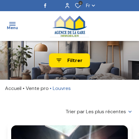
0
Fr
Menu
ACCUEIL
Filtrer
NOS
BIENS
Accueil
Vente pro
Louvres
ESTIMATION
NOTRE
Trier par Les plus récentes
ÉQUIPE
ALERTE
E-MAIL