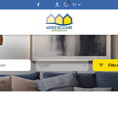
0
Fr
Loyer
Filtr