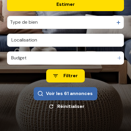
Estimer
De l'ancien
CONTACT
De l'immo pro
Type de bien
Budget
Filtrer
Voir les
61
annonces
Réinitialiser