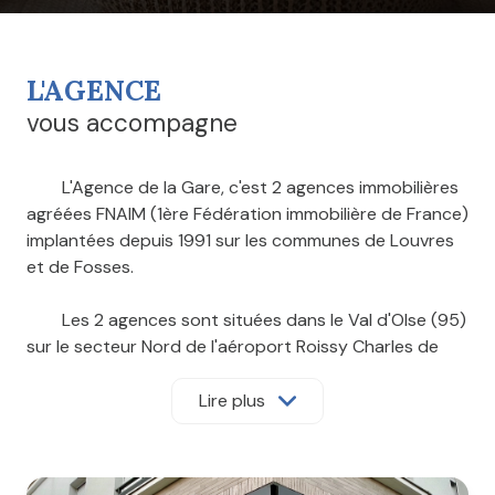
L'AGENCE
vous accompagne
L'Agence de la Gare, c'est 2 agences immobilières
agréées FNAIM (1ère Fédération immobilière de France)
implantées depuis 1991 sur les communes de Louvres
et de Fosses.
Les 2 agences sont situées dans le Val d'OIse (95)
sur le secteur Nord de l'aéroport Roissy Charles de
Gaulle.
Lire plus
Vous cherchez à acheter, à vendre ou encore à
louer dans le Val d'Oise (95), la Seine et Marne (77) et
l'Oise (60) ? Nos agences répondent à vos demandes