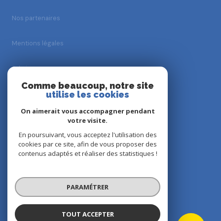
Nos partenaires
Mentions légales
Admin
Comme beaucoup, notre site
Nos honoraires
utilise les cookies
On aimerait vous accompagner pendant
Politique RGPD
votre visite.
En poursuivant, vous acceptez l'utilisation des
Cookies
cookies par ce site, afin de vous proposer des
contenus adaptés et réaliser des statistiques !
© 2026 | Tous droits réservés
PARAMÉTRER
Réalisé par
TOUT ACCEPTER