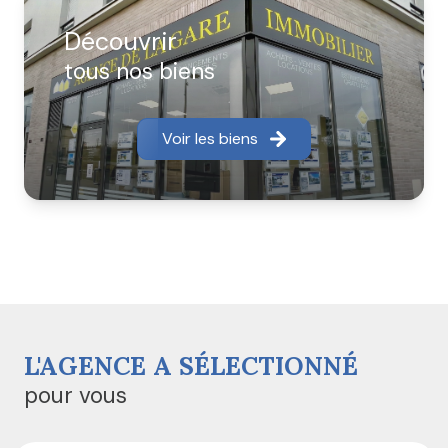
les plus précises et vous font profiter de leur
expérience afin de vous apporter la réactivité qu'il se
Découvrir
doit.
tous nos biens
Nos agences interviennent sur les communes de
Louvres, Puiseux en France, Marly la Ville, Fosses,
Voir les biens
Survilliers, Vémars, Villeron, Saint Witz, Fontenay en
Parisis, Mareil en France, Bellefontaine,Moussy le Neuf,
Moussy le Vieux, La Chapelle en Serval, Orry la Ville,
Plailly, Mortefontaine.
Nous commercialisons également des
programmes immobiliers neufs.
L'AGENCE A SÉLECTIONNÉ
pour vous